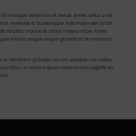
bi tristique senectus et netus. Amet tellus cras
tis molestie a. Scelerisque felis imperdiet proin
odio facilisis mauris sit amet massa vitae. Amet
augue mauris augue neque gravida in fermentum.
us in hendrerit gravida rutrum quisque non tellus
 porttitor. In ornare quam viverra orci sagittis eu
nunc.