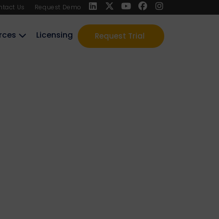
ntact Us
Request Demo
rces
Licensing
Request Trial